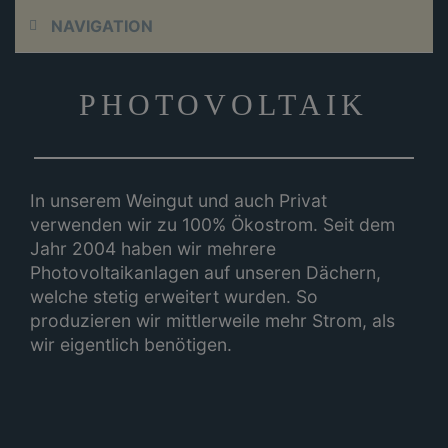
Skip
Skip
Skip
Skip
NAVIGATION
to
to
to
to
primary
content
sidebar
footer
navigation
PHOTOVOLTAIK
In unserem Weingut und auch Privat
verwenden wir zu 100% Ökostrom. Seit dem
Jahr 2004 haben wir mehrere
Photovoltaikanlagen auf unseren Dächern,
welche stetig erweitert wurden. So
produzieren wir mittlerweile mehr Strom, als
wir eigentlich benötigen.