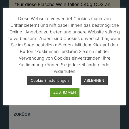
*Für diese Flasche Wein fallen 540g CO2 an,
diese werden in Klimaschutzprojekten
kompensiert.
Diese Webseite verwendet Cookies (auch von
Drittanbietern) und hilft dabei, Ihnen das bestmögliche
Online- Angebot zu bieten und unsere Website ständig
Stückpreis:
5,40 EUR
zu verbessern. Zudem sind Cookies unverzichtbar, wenn
(inkl. 19,00% MwSt. und zzgl.
Versandkosten
)
Sie im Shop bestellen möchten. Mit dem Klick auf den
Füllmenge:
1,0
l (
5,40 EUR
/ 1,00 l)
Button "Zustimmen" erklären Sie sich mit der
Alkohol: 11,0 % vol
Verwendung von Cookies einverstanden. Ihre
Zustimmung können Sie jederzeit ändern oder
widerrufen
Cookie Einstellungen
ABLEHNEN
ZUSTIMMEN
ZURÜCK