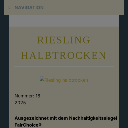
Skip
Skip
Skip
NAVIGATION
to
to
to
primary
content
footer
navigation
RIESLING
HALBTROCKEN
Nummer:
18
2025
Ausgezeichnet mit dem Nachhaltigkeitssiegel
FairChoice®