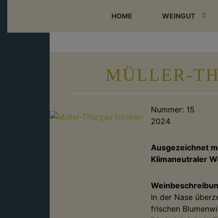
Skip
Skip
Skip
HOME
WEINGUT
to
to
to
primary
content
footer
navigation
MÜLLER-T
Nummer:
15
2024
Ausgezeichnet mi
Klimaneutraler W
Weinbeschreibu
In der Nase überz
frischen Blumenwi