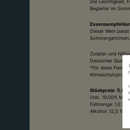
Die Leichtigkeit,
Begleiter im Somm
Essensempfehlu
Dieser Wein passt
Sommergerichten. 
Zutaten und Nähr
Deutscher Qualitä
*Für diese Flasch
Klimaschutzprojek
Stückpreis:
5,00
(inkl. 19,00% MwS
v
Füllmenge:
1,0
l (
5
Alkohol: 12,5 % vo