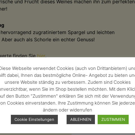
 Frische und Frucht dieses Weines machen ihn zum perfekten
er!
ng
 hervorragend zugratiniertem Spargel und leichten
Aber auch als Schorle ein echter Genuss!
werte finden Sie
hier
.
tswein Pfalz
Diese Webseite verwendet Cookies (auch von Drittanbietern) un
e Wein fallen 540g CO2 an, diese werden in
hilft dabei, Ihnen das bestmögliche Online- Angebot zu bieten un
ten kompensiert.
unsere Website ständig zu verbessern. Zudem sind Cookies
unverzichtbar, wenn Sie im Shop bestellen möchten. Mit dem Klic
 EUR
auf den Button "Zustimmen" erklären Sie sich mit der Verwendun
t. und zzgl.
Versandkosten
)
on Cookies einverstanden. Ihre Zustimmung können Sie jederze
,00 EUR
/ 1,00 l)
ändern oder widerrufen
l
Cookie Einstellungen
ABLEHNEN
ZUSTIMMEN